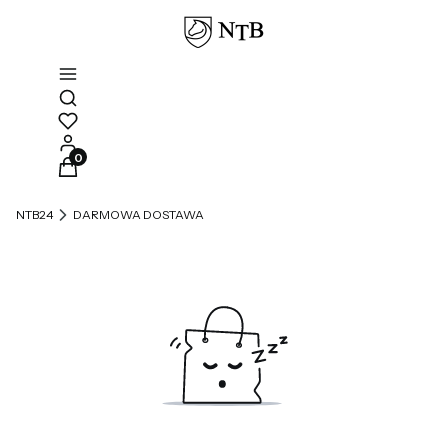
Otwórz wyszukiwarkę
Produkty w koszyku: 0. Zobacz szczegóły
NTB24
DARMOWA DOSTAWA