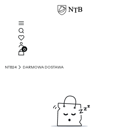
Otwórz wyszukiwarkę
Produkty w koszyku: 0. Zobacz szczegóły
NTB24
DARMOWA DOSTAWA