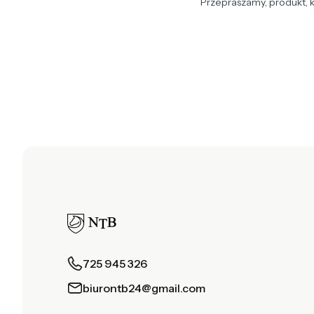
Przepraszamy, produkt, k
725 945 326
biurontb24@gmail.com