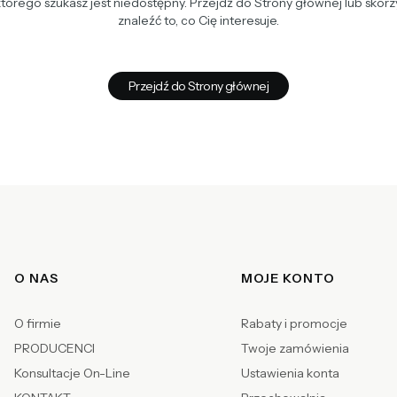
tórego szukasz jest niedostępny. Przejdź do Strony głównej lub skorzy
znaleźć to, co Cię interesuje.
Przejdź do Strony głównej
Linki w stopce
O NAS
MOJE KONTO
O firmie
Rabaty i promocje
PRODUCENCI
Twoje zamówienia
Konsultacje On-Line
Ustawienia konta