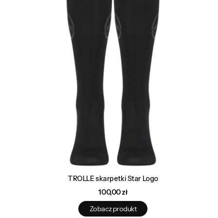
TROLLE skarpetki Star Logo
Cena
100,00 zł
Zobacz produkt