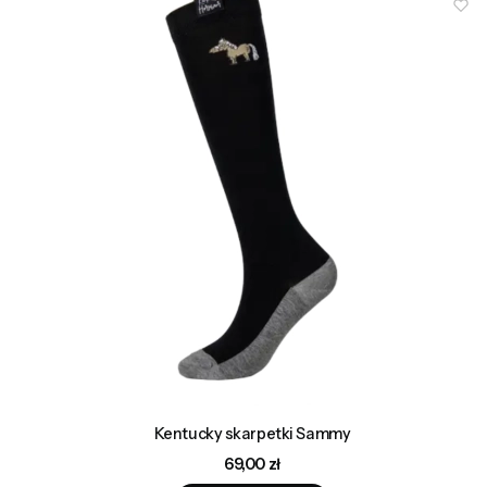
Kentucky skarpetki Sammy
Cena
69,00 zł