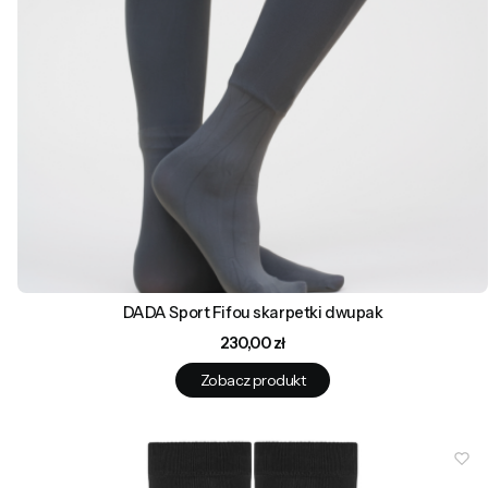
DADA Sport Fifou skarpetki dwupak
Cena
230,00 zł
Zobacz produkt