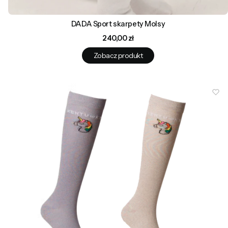
DADA Sport skarpety Molsy
Cena
240,00 zł
Zobacz produkt