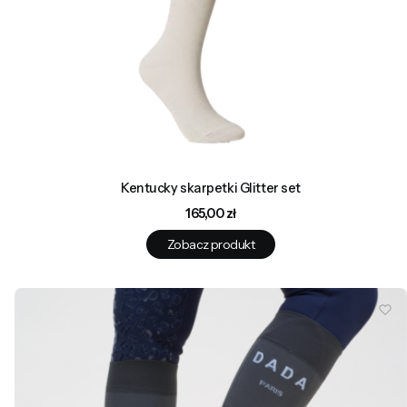
Kentucky skarpetki Glitter set
Cena
165,00 zł
Zobacz produkt