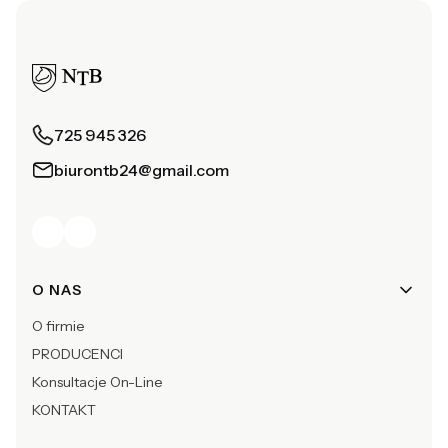
725 945 326
biurontb24@gmail.com
Linki w stopce
O NAS
O firmie
PRODUCENCI
Konsultacje On-Line
KONTAKT