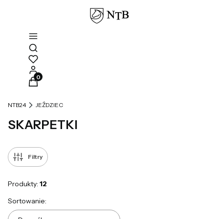
Otwórz wyszukiwarkę
Produkty w koszyku: 0. Zobacz szczegóły
NTB24
JEŹDZIEC
SKARPETKI
Filtry
Produkty:
12
Lista produktów
Sortowanie: