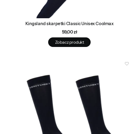
Kingsland skarpetki Classic Unisex Coolmax
Cena
59,00 zł
Zobacz produkt