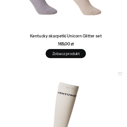
Kentucky skarpetki Unicorn Glitter set
Cena
165,00 zł
Zobacz produkt