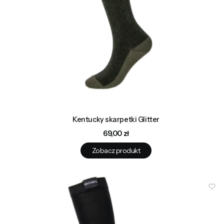
Kentucky skarpetki Glitter
Cena
69,00 zł
Zobacz produkt