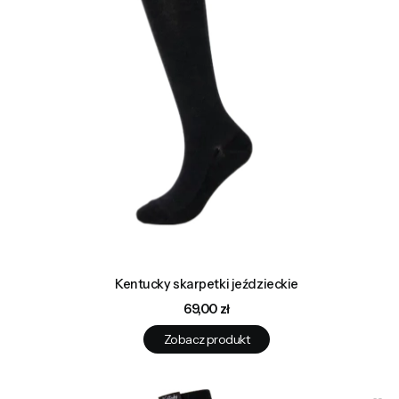
Kentucky skarpetki jeździeckie
Cena
69,00 zł
Zobacz produkt