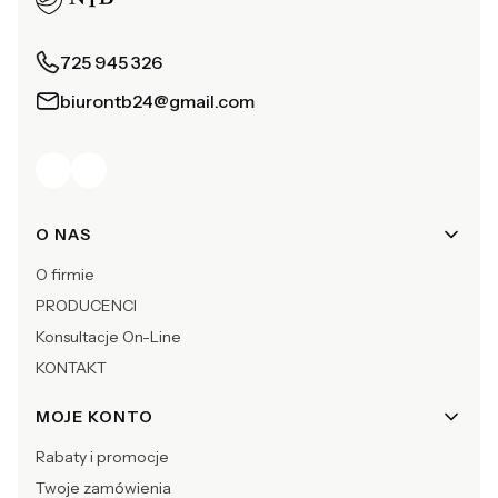
725 945 326
biurontb24@gmail.com
Linki w stopce
O NAS
O firmie
PRODUCENCI
Konsultacje On-Line
KONTAKT
MOJE KONTO
Rabaty i promocje
Twoje zamówienia