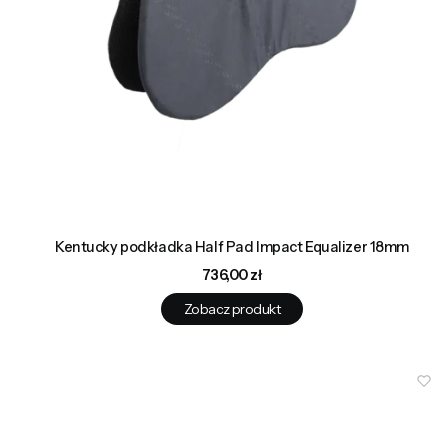
Kentucky podkładka Half Pad Impact Equalizer 18mm
Cena
736,00 zł
Zobacz produkt