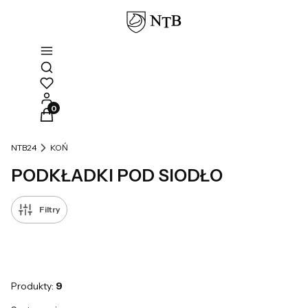
Otwórz wyszukiwarkę
Produkty w koszyku: 0. Zobacz szczegóły
NTB24
KOŃ
PODKŁADKI POD SIODŁO
Filtry
Produkty:
9