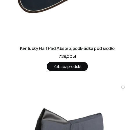
Kentucky Half Pad Absorb, podkładka pod siodło
Cena
729,00 zł
Zobacz produkt