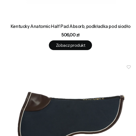
Kentucky Anatomic Half Pad Absorb, podkładka pod siodło
Cena
506,00 zł
Zobacz produkt