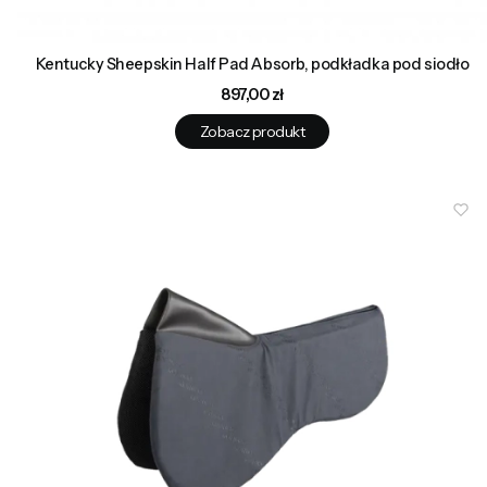
Kentucky Sheepskin Half Pad Absorb, podkładka pod siodło
Cena
897,00 zł
Zobacz produkt