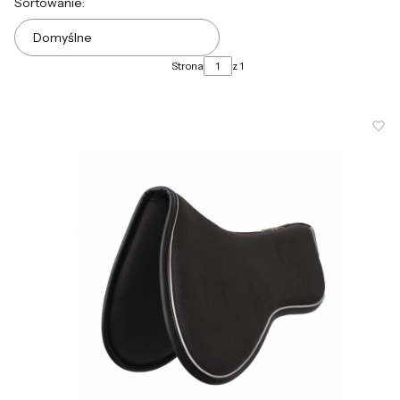
Lista produktów
Sortowanie:
Domyślne
Strona
z 1