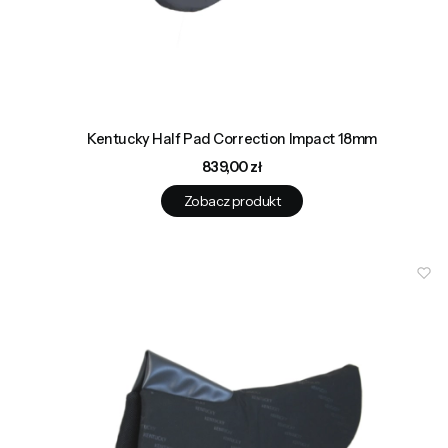
Kentucky Half Pad Correction Impact 18mm
Cena
839,00 zł
Zobacz produkt