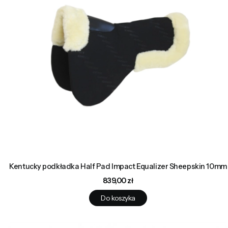
Kentucky podkładka Half Pad Impact Equalizer Sheepskin 10mm
Cena
839,00 zł
Do koszyka