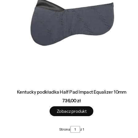
Kentucky podkładka Half Pad Impact Equalizer 10mm
Cena
736,00 zł
Zobacz produkt
Strona
z 1