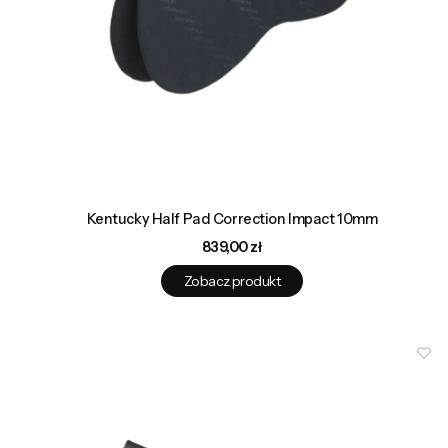
Kentucky Half Pad Correction Impact 10mm
Cena
839,00 zł
Zobacz produkt