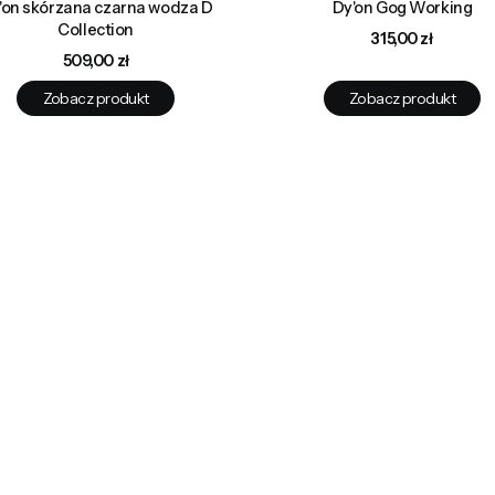
'on skórzana czarna wodza D
Dy'on Gog Working
Collection
Cena
315,00 zł
Cena
509,00 zł
Zobacz produkt
Zobacz produkt