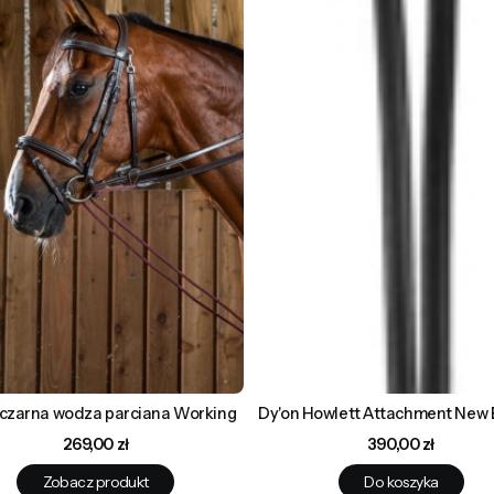
 czarna wodza parciana Working
Dy'on Howlett Attachment New 
Cena
Cena
269,00 zł
390,00 zł
Zobacz produkt
Do koszyka