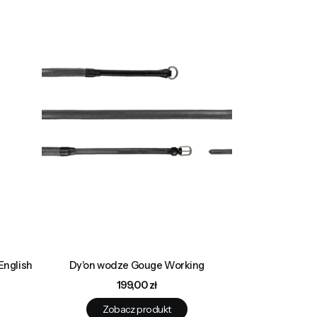
English
Dy'on wodze Gouge Working
Cena
199,00 zł
Zobacz produkt