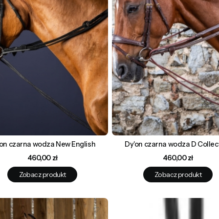
on czarna wodza New English
Dy'on czarna wodza D Collec
Cena
Cena
460,00 zł
460,00 zł
Zobacz produkt
Zobacz produkt