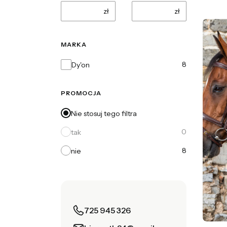
zł
zł
MARKA
Marka
8
Dy'on
PROMOCJA
Nie stosuj tego filtra
0
tak
8
nie
725 945 326