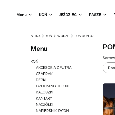
Menu
KOŃ
JEŹDZIEC
PASZE
NTB24
KOŃ
WODZE
POMOCNICZE
PO
Menu
List
Sortow
KOŃ
AKCESORIA Z FUTRA
Dom
CZAPRAKI
DERKI
GROOMING DELUXE
KALOSZKI
KANTARY
NACZÓŁKI
NAPIERŚNIKI DY'ON