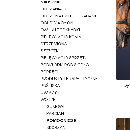
NAUSZNIKI
OCHRANIACZE
OCHRONA PRZED OWADAMI
OGŁOWIA DY'ON
OWIJKI I PODKŁADKI
PIELĘGNACJA KONIA
STRZEMIONA
SZCZOTKI
PIELĘGNACJA SPRZĘTU
PODKŁADKI POD SIODŁO
POPRĘGI
PRODUKTY TERAPEUTYCZNE
PUŚLISKA
Dy'
UWIĄZY
WODZE
GUMOWE
PARCIANE
POMOCNICZE
SKÓRZANE