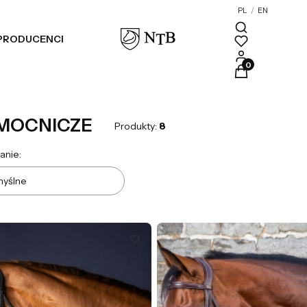
PL
/
EN
PRODUCENCI
Blog
Produkty w kosz
MOCNICZE
Produkty:
8
a produktów
anie:
yślne