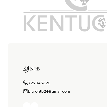
725 945 326
biurontb24@gmail.com