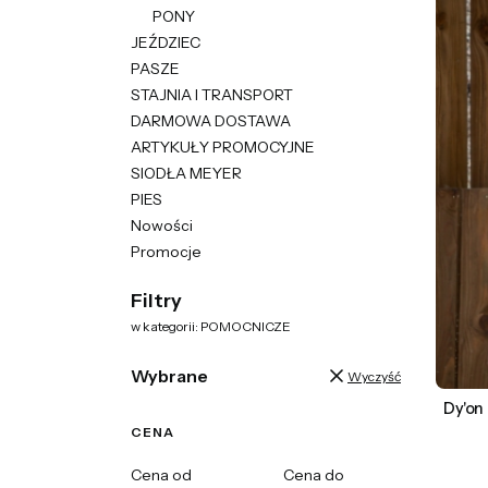
PONY
JEŹDZIEC
PASZE
STAJNIA I TRANSPORT
DARMOWA DOSTAWA
ARTYKUŁY PROMOCYJNE
SIODŁA MEYER
PIES
Nowości
Promocje
Koniec menu
Filtry
w kategorii: POMOCNICZE
Wybrane
Wyczyść
Dy'on
CENA
Cena od
Cena do