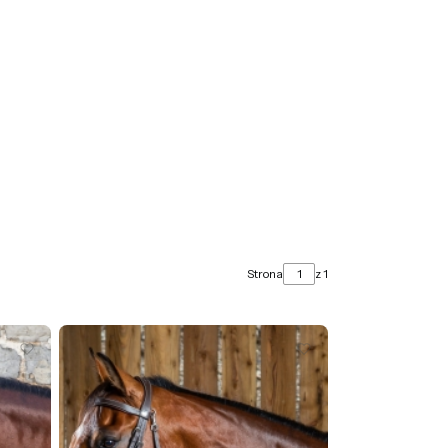
yku: 0. Zobacz szczegóły
Strona
z 1