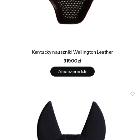
Kentucky nauszniki Wellington Leather
Cena
319,00 zł
Zobacz produkt