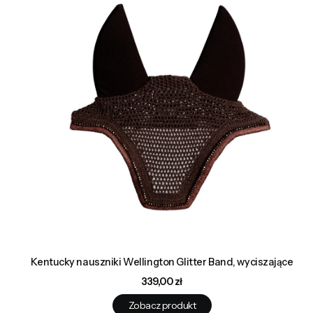
Kentucky nauszniki Wellington Glitter Band, wyciszające
Cena
339,00 zł
Zobacz produkt