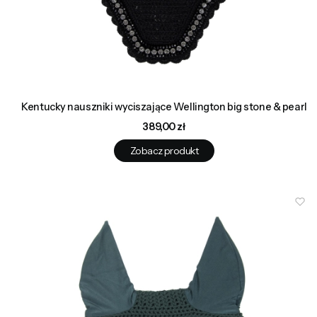
Kentucky nauszniki wyciszające Wellington big stone & pearl
Cena
389,00 zł
Zobacz produkt