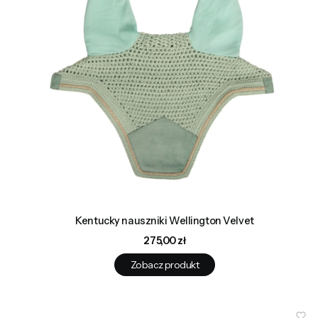
Kentucky nauszniki Wellington Velvet
Cena
275,00 zł
Zobacz produkt