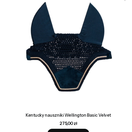
Kentucky nauszniki Wellington Basic Velvet
Cena
275,00 zł