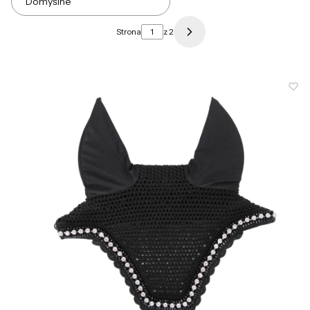
Domyślne
Strona
z 2
Następne produkty