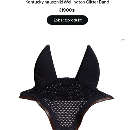
Kentucky nauszniki Wellington Glitter Band
Cena
319,00 zł
Zobacz produkt