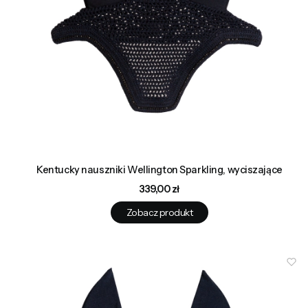
Kentucky nauszniki Wellington Sparkling, wyciszające
Cena
339,00 zł
Zobacz produkt