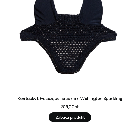
Kentucky błyszczące nauszniki Wellington Sparkling
Cena
319,00 zł
Zobacz produkt