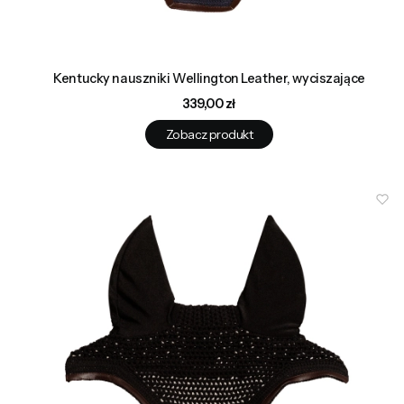
Kentucky nauszniki Wellington Leather, wyciszające
Cena
339,00 zł
Zobacz produkt