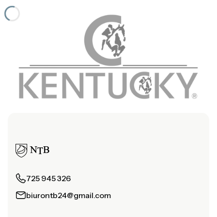
725 945 326
biurontb24@gmail.com