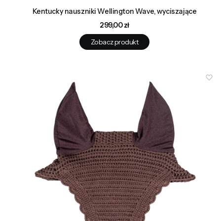
Kentucky nauszniki Wellington Wave, wyciszające
Cena
299,00 zł
Zobacz produkt