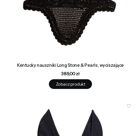
Kentucky nauszniki Long Stone & Pearls, wyciszające
Cena
389,00 zł
Zobacz produkt