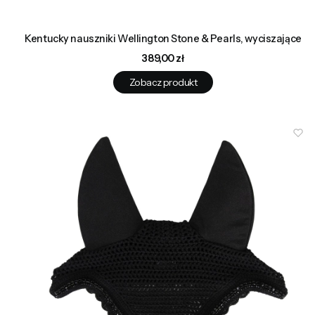
Kentucky nauszniki Wellington Stone & Pearls, wyciszające
Cena
389,00 zł
Zobacz produkt