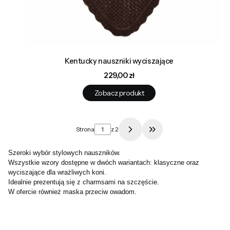
Kentucky nauszniki wyciszające
Cena
229,00 zł
Zobacz produkt
Strona
z 2
Przejdź do ostatniej 
Szeroki wybór stylowych nauszników.
Wszystkie wzory dostępne w dwóch wariantach: klasyczne oraz
wyciszające dla wrażliwych koni.
Idealnie prezentują się z charmsami na szczęście.
W ofercie również maska przeciw owadom.