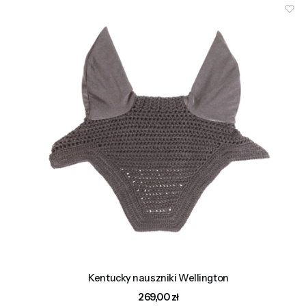
Kentucky nauszniki Wellington
Cena
269,00 zł