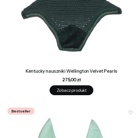
Kentucky nauszniki Wellington Velvet Pearls
Cena
275,00 zł
Zobacz produkt
Bestseller