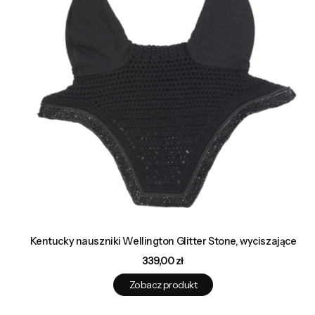
Kentucky nauszniki Wellington Glitter Stone, wyciszające
Cena
339,00 zł
Zobacz produkt