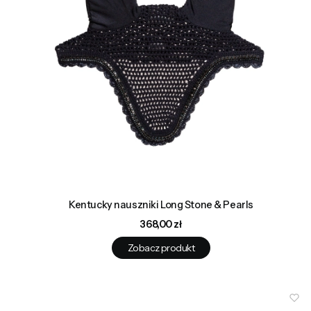
Kentucky nauszniki Long Stone & Pearls
Cena
368,00 zł
Zobacz produkt