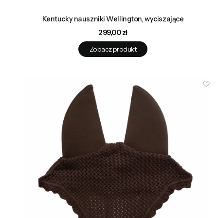
Kentucky nauszniki Wellington, wyciszające
Cena
299,00 zł
Zobacz produkt