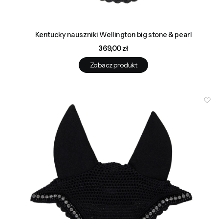
Kentucky nauszniki Wellington big stone & pearl
Cena
369,00 zł
Zobacz produkt