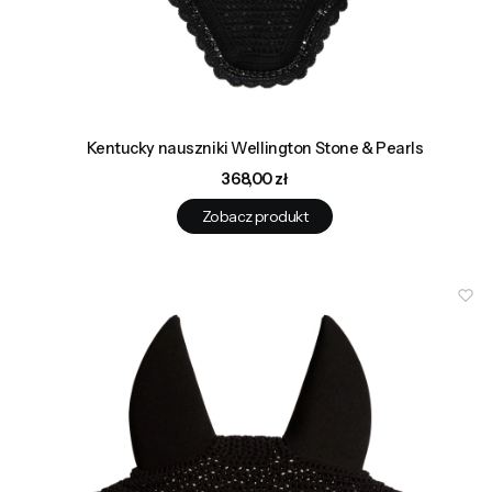
Kentucky nauszniki Wellington Stone & Pearls
Cena
368,00 zł
Zobacz produkt