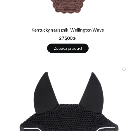
Kentucky nauszniki Wellington Wave
Cena
275,00 zł
Zobacz produkt