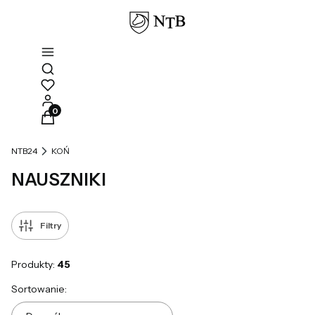
Otwórz wyszukiwarkę
Produkty w koszyku: 0. Zobacz szczegóły
NTB24
KOŃ
NAUSZNIKI
Filtry
Produkty:
45
Lista produktów
Sortowanie: