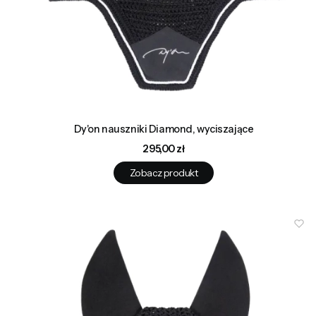
Dy'on nauszniki Diamond, wyciszające
Cena
295,00 zł
Zobacz produkt