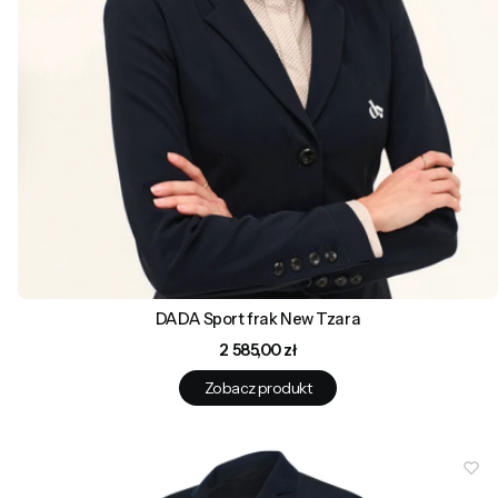
DADA Sport frak New Tzara
Cena
2 585,00 zł
Zobacz produkt