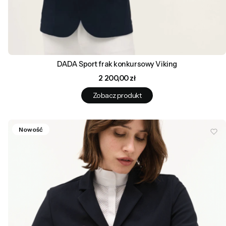
DADA Sport frak konkursowy Viking
Cena
2 200,00 zł
Zobacz produkt
Nowość