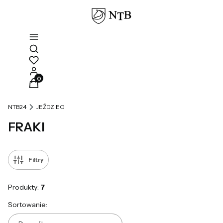
Otwórz wyszukiwarkę
Produkty w koszyku: 0. Zobacz szczegóły
NTB24
JEŹDZIEC
FRAKI
Filtry
Produkty:
7
Lista produktów
Sortowanie: