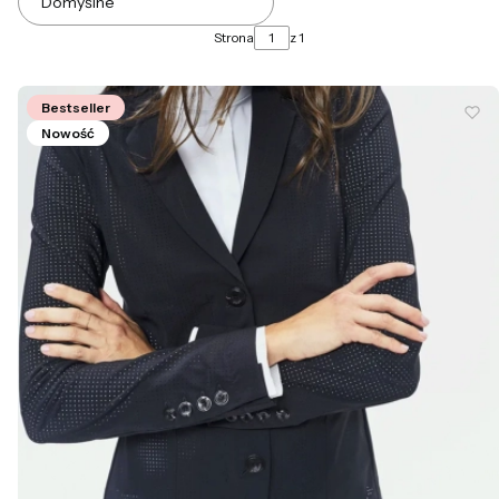
Domyślne
Strona
z 1
Bestseller
Nowość