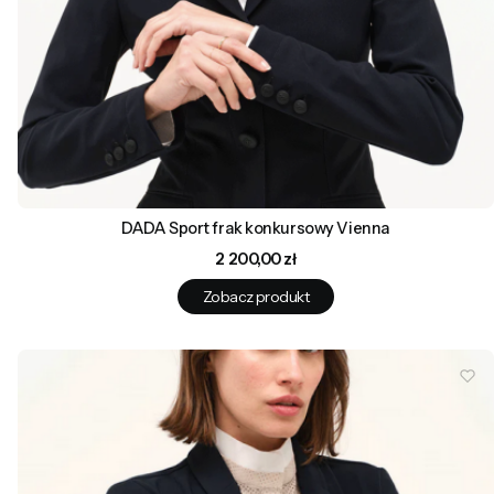
DADA Sport frak konkursowy Vienna
Cena
2 200,00 zł
Zobacz produkt