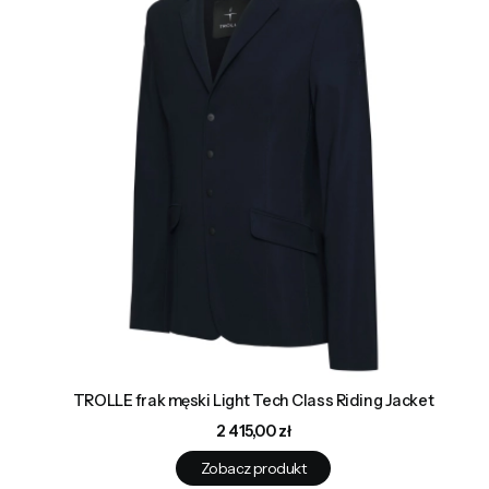
TROLLE frak męski Light Tech Class Riding Jacket
Cena
2 415,00 zł
Zobacz produkt