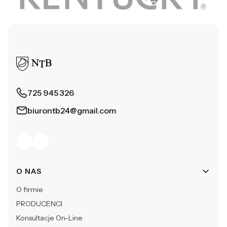
725 945 326
biurontb24@gmail.com
Linki w stopce
O NAS
O firmie
PRODUCENCI
Konsultacje On-Line