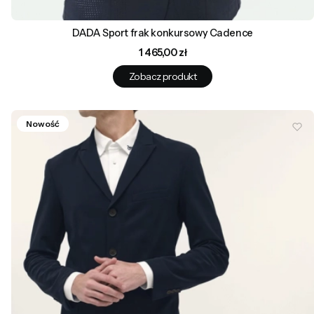
DADA Sport frak konkursowy Cadence
Cena
1 465,00 zł
Zobacz produkt
Nowość