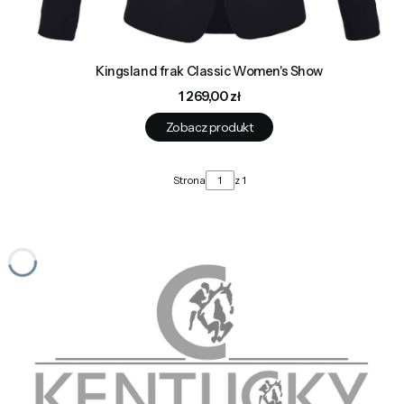
Kingsland frak Classic Women's Show
Cena
1 269,00 zł
Zobacz produkt
Strona
z 1