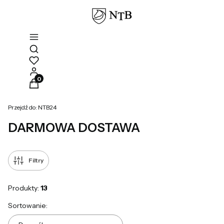
Otwórz wyszukiwarkę
Produkty w koszyku: 0. Zobacz szczegóły
Przejdź do:
NTB24
DARMOWA DOSTAWA
Filtry
Produkty:
13
Lista produktów
Sortowanie: