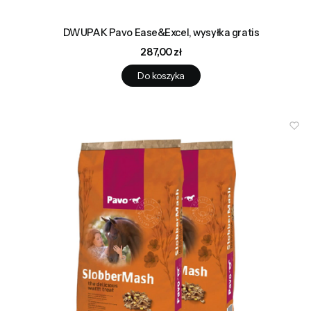
DWUPAK Pavo Ease&Excel, wysyłka gratis
Cena
287,00 zł
Do koszyka