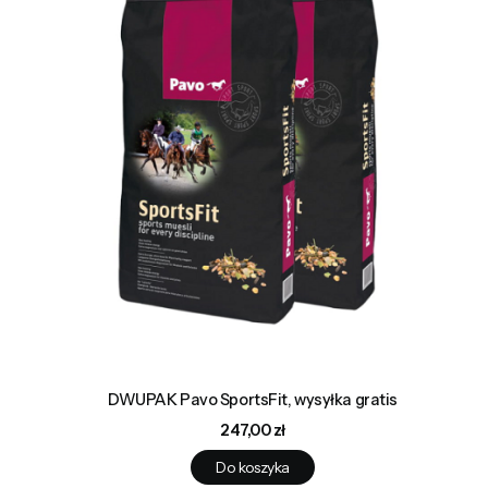
DWUPAK Pavo SportsFit, wysyłka gratis
Cena
247,00 zł
Do koszyka