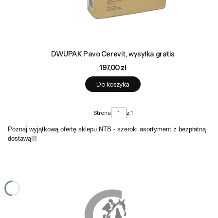
DWUPAK Pavo Cerevit, wysyłka gratis
Cena
197,00 zł
Do koszyka
Strona
z 1
Poznaj wyjątkową ofertę sklepu NTB - szeroki asortyment z bezpłatną
dostawą!!!