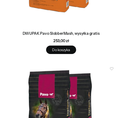
DWUPAK Pavo SlobberMash, wysyłka gratis
Cena
253,00 zł
Do koszyka