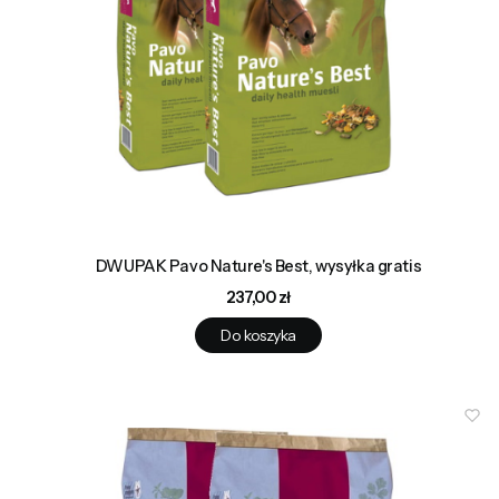
DWUPAK Pavo Nature's Best, wysyłka gratis
Cena
237,00 zł
Do koszyka