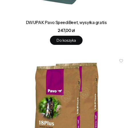
DWUPAK Pavo SpeediBeet, wysyłka gratis
Cena
247,00 zł
Do koszyka