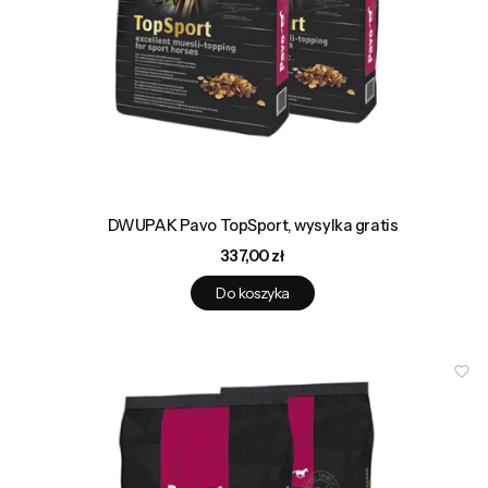
DWUPAK Pavo TopSport, wysylka gratis
Cena
337,00 zł
Do koszyka