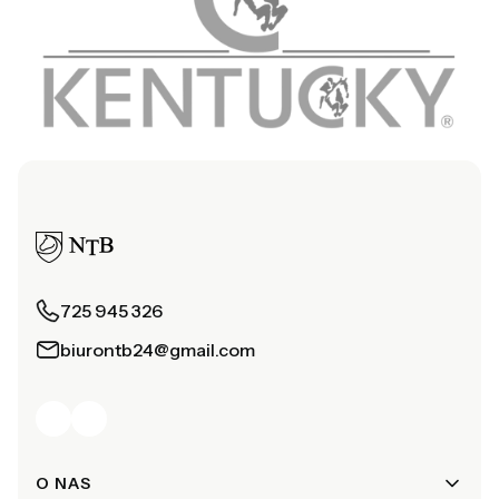
725 945 326
biurontb24@gmail.com
Linki w stopce
O NAS