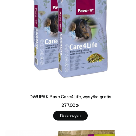
DWUPAK Pavo Care4Life, wysyłka gratis
Cena
277,00 zł
Do koszyka