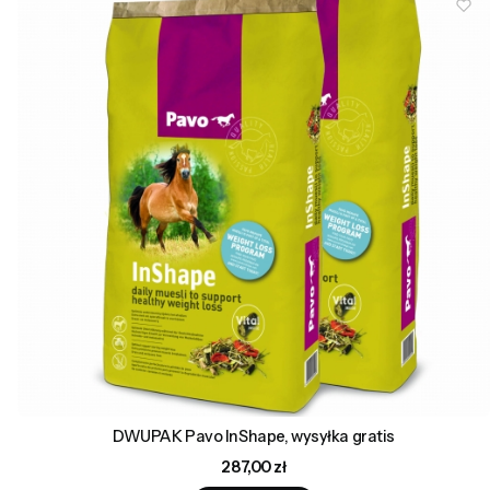
DWUPAK Pavo InShape, wysyłka gratis
Cena
287,00 zł