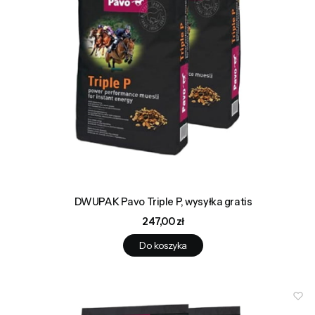
DWUPAK Pavo Triple P, wysyłka gratis
Cena
247,00 zł
Do koszyka