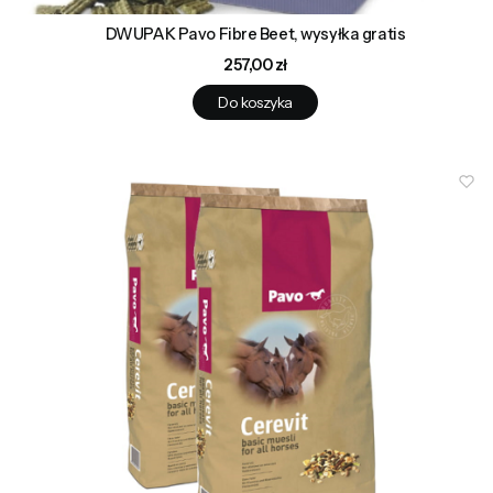
DWUPAK Pavo Fibre Beet, wysyłka gratis
Cena
257,00 zł
Do koszyka