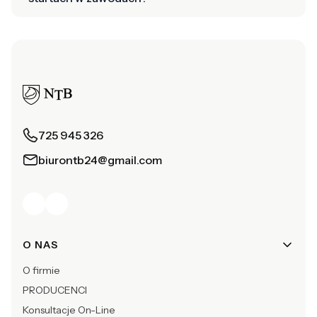
725 945 326
biurontb24@gmail.com
Linki w stopce
O NAS
O firmie
PRODUCENCI
Konsultacje On-Line