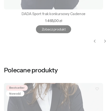
DADA Sport frak konkursowy Cadence
Cena
1 465,00 zł
Zobacz produkt
Polecane produkty
Bestseller
Nowość