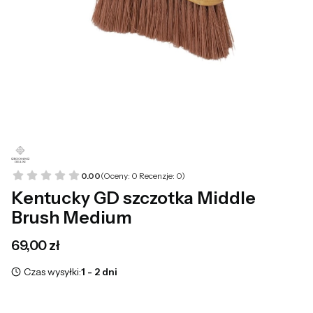
0.00
(Oceny: 0 Recenzje: 0)
Kentucky GD szczotka Middle
Brush Medium
Cena
69,00 zł
Czas wysyłki:
1 - 2 dni