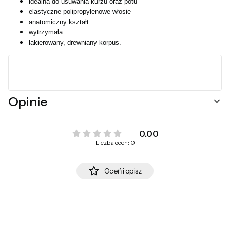
idealna do usuwania kurzu oraz potu
elastyczne
polipropylenowe
włosie
anatomiczny kształt
wytrzymała
lakierowany, drewniany korpus
.
Opinie
0.00
Liczba ocen: 0
Oceń i opisz