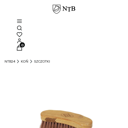
Otwórz wyszukiwarkę
Produkty w koszyku: 0. Zobacz szczegóły
NTB24
KOŃ
SZCZOTKI