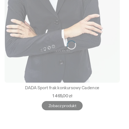
DADA Sport frak konkursowy Cadence
Cena
1 465,00 zł
Zobacz produkt