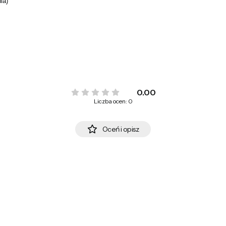
ia)
0.00
Liczba ocen: 0
Oceń i opisz