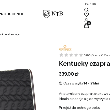
PL
/
EN
PRODUCENCI
Blog
Produkty w kosz
okowy bez logo
0.00
(Oceny: 0 Rece
Kentucky czapra
Cena
339,00 zł
Czas wysyłki:
14 - 21dni
Anatomiczny czaprak skokowy z
Idealnie nadaje się do wyszycia
Przejdź do pełnego opisu