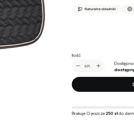
Naturalne składniki
*
kolor
Pokaż wszystkie kolory
Ilość
Dostępno
szt.
dostępny
Brakuje Ci jeszcze
250 zł
do darm