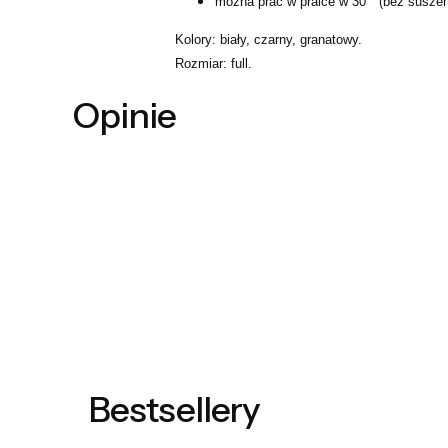
można prać w pralce w 30 ° (bez suszen
Kolory: biały, czarny, granatowy.
Rozmiar: full.
Opinie
Bestsellery