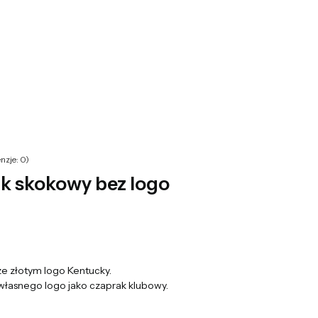
yku: 0. Zobacz szczegóły
nzje: 0)
k skokowy bez logo
e złotym logo Kentucky.
 własnego logo jako czaprak klubowy.