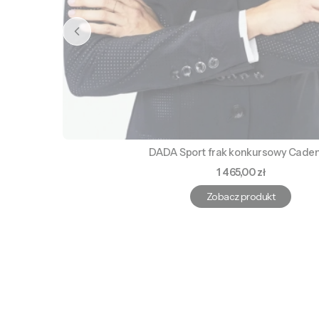
DADA Sport frak konkursowy Cade
Cena
1 465,00 zł
Zobacz produkt