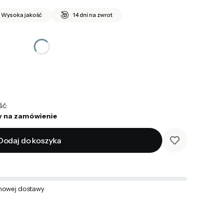
Wysoka jakość
14 dni na zwrot
ść:
 na zamówienie
Dodaj do koszyka
owej dostawy