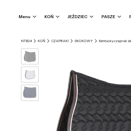
Menu
KOŃ
JEŹDZIEC
PASZE
NTB24
KOŃ
CZAPRAKI
SKOKOWY
Kentucky czaprak sk