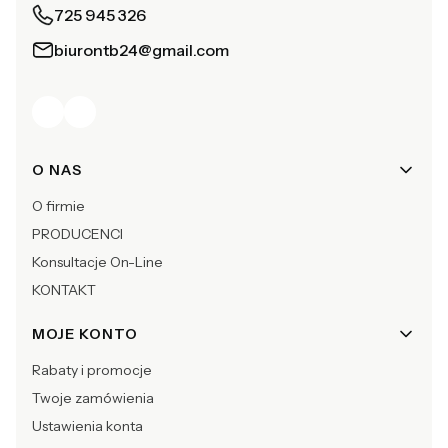
725 945 326
biurontb24@gmail.com
Linki w stopce
O NAS
O firmie
PRODUCENCI
Konsultacje On-Line
KONTAKT
MOJE KONTO
Rabaty i promocje
Twoje zamówienia
Ustawienia konta