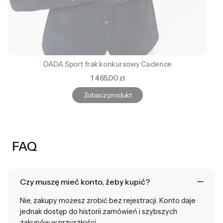
DADA Sport frak konkursowy Cadence
Cena
1 465,00 zł
Zobacz produkt
FAQ
Czy muszę mieć konto, żeby kupić?
Nie, zakupy możesz zrobić bez rejestracji. Konto daje
jednak dostęp do historii zamówień i szybszych
zakupów w przyszłości.