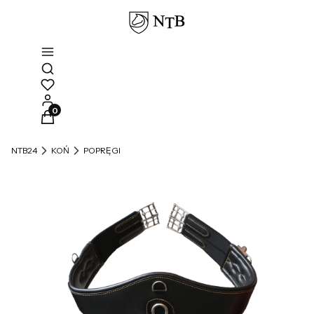
Otwórz wyszukiwarkę
Produkty w koszyku: 0. Zobacz szczegóły
NTB24
KOŃ
POPRĘGI