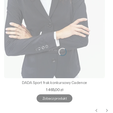
DADA Sport frak konkursowy Cadence
Cena
1 465,00 zł
Zobacz produkt