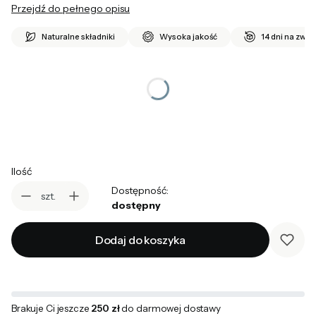
Przejdź do pełnego opisu
Naturalne składniki
Wysoka jakość
14 dni na zwro
*
kolor
Wybierz
Ilość
Dostępność:
szt.
dostępny
Dodaj do koszyka
Brakuje Ci jeszcze
250 zł
do darmowej dostawy