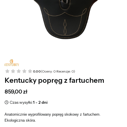
0.00
(Oceny: 0 Recenzje: 0)
Kentucky popręg z fartuchem
Cena
859,00 zł
Czas wysyłki:
1 - 2 dni
Anatomicznie wyprofilowany popręg skokowy z fartuchem.
Ekologiczna skóra.