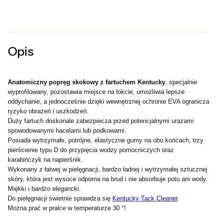
Opis
Anatomiczny p
opręg skokowy z fartuchem Kentucky
, specjalnie
wyprofilowany, pozostawia miejsce na łokcie, umożliwia lepsze
oddychanie, a jednocześnie dzięki wewnętrznej ochronie EVA ogranicza
ryzyko obrażeń i uszkodzeń.
Duży fartuch doskonale zabezpiecza przed potencjalnymi urazami
spowodowanymi hacelami lub podkowami.
Posiada wytrzymałe, potrójne, elastyczne gumy na obu końcach, trzy
pierścienie typu D do przypięcia wodzy pomocniczych oraz
karabińczyk na napierśnik.
Wykonany z łatwej w pielęgnacji, bardzo ładnej i wytrzymałej sztucznej
skóry, która jest wysoce odporna na brud i nie absorbuje potu ani wody.
Miękki i bardzo elegancki.
Do pielęgnacji świetnie sprawdza się
Kentucky Tack Cleaner
.
Można prać w pralce w temperaturze 30 °!