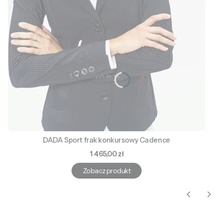
DADA Sport frak konkursowy Cadence
Cena
1 465,00 zł
Zobacz produkt