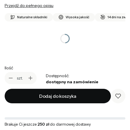
Przejdź do pełnego opisu
Naturalne składniki
Wysoka jakość
14 dni na zwro
*
rozmiar
Wybierz
Ilość
Dostępność:
szt.
dostępny na zamówienie
Dodaj do koszyka
Brakuje Ci jeszcze
250 zł
do darmowej dostawy