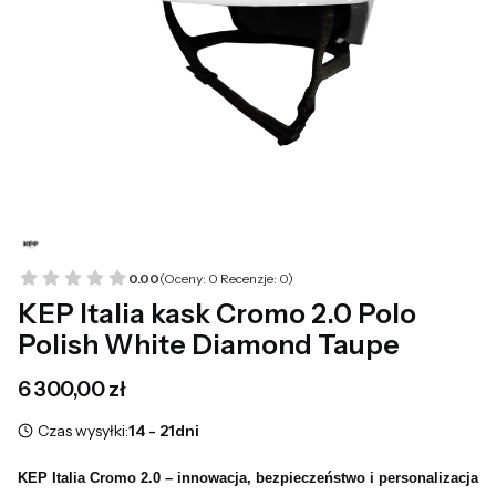
0.00
(Oceny: 0 Recenzje: 0)
KEP Italia kask Cromo 2.0 Polo
Polish White Diamond Taupe
Cena
6 300,00 zł
Czas wysyłki:
14 - 21dni
KEP Italia Cromo 2.0 – innowacja, bezpieczeństwo i personalizacja