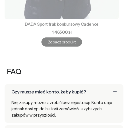
DADA Sport frak konkursowy Cadence
Cena
1 465,00 zł
Zobacz produkt
FAQ
Czy muszę mieć konto, żeby kupić?
Nie, zakupy możesz zrobić bez rejestracji. Konto daje
jednak dostęp do historii zamówień i szybszych
zakupów w przyszłości.