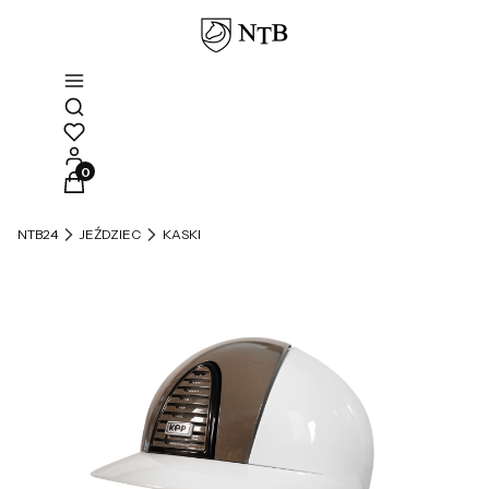
Otwórz wyszukiwarkę
Produkty w koszyku: 0. Zobacz szczegóły
NTB24
JEŹDZIEC
KASKI