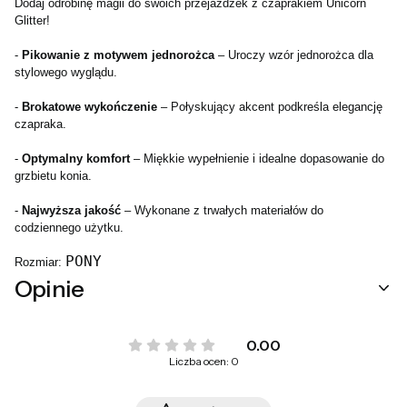
Dodaj odrobinę magii do swoich przejażdżek z czaprakiem Unicorn 
Glitter!

- 
Pikowanie z motywem jednorożca
 – Uroczy wzór jednorożca dla 
stylowego wyglądu.

- 
Brokatowe wykończenie
 – Połyskujący akcent podkreśla elegancję 
czapraka.

- 
Optymalny komfort
 – Miękkie wypełnienie i idealne dopasowanie do 
grzbietu konia.

- 
Najwyższa jakość
 – Wykonane z trwałych materiałów do 
codziennego użytku.
PONY 
Rozmiar: 
Opinie
0.00
Liczba ocen: 0