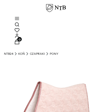
Otwórz wyszukiwarkę
Produkty w koszyku: 0. Zobacz szczegóły
NTB24
KOŃ
CZAPRAKI
PONY