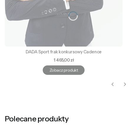
DADA Sport frak konkursowy Cadence
Cena
1 465,00 zł
Zobacz produkt
Polecane produkty