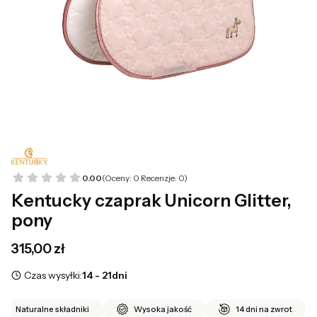
0.00
(Oceny: 0 Recenzje: 0)
Kentucky czaprak Unicorn Glitter,
pony
Cena
315,00 zł
Czas wysyłki:
14 - 21dni
Naturalne składniki
Wysoka jakość
14 dni na zwrot