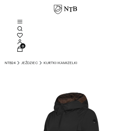
Otwórz wyszukiwarkę
Produkty w koszyku: 0. Zobacz szczegóły
NTB24
JEŹDZIEC
KURTKI I KAMIZELKI