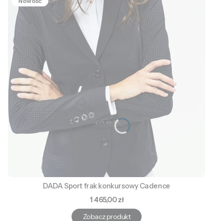
Nowość
DADA Sport frak konkursowy Cadence
Cena
1 465,00 zł
Zobacz produkt