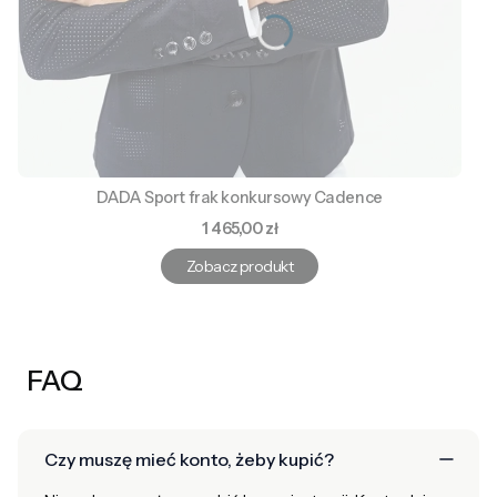
DADA Sport frak konkursowy Cadence
Cena
1 465,00 zł
Zobacz produkt
FAQ
Czy muszę mieć konto, żeby kupić?