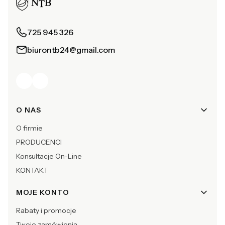
725 945 326
biurontb24@gmail.com
Linki w stopce
O NAS
O firmie
PRODUCENCI
Konsultacje On-Line
KONTAKT
MOJE KONTO
Rabaty i promocje
Twoje zamówienia