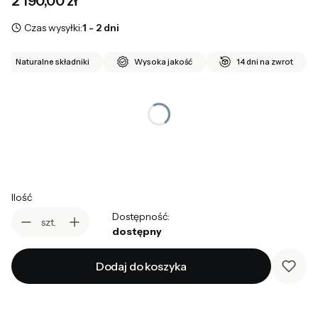
Cena
2 190,00 zł
Czas wysyłki:
1 - 2 dni
Naturalne składniki
Wysoka jakość
14 dni na zwrot
*
rozmiar
Wybierz
Ilość
Dostępność:
szt.
dostępny
Dodaj do koszyka